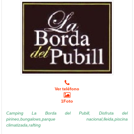
Ver teléfono
1Foto
Camping La Borda del Pubill, Disfruta del
pirineo,bungalows,parque nacional,lleida,piscina
climatizada,rafting