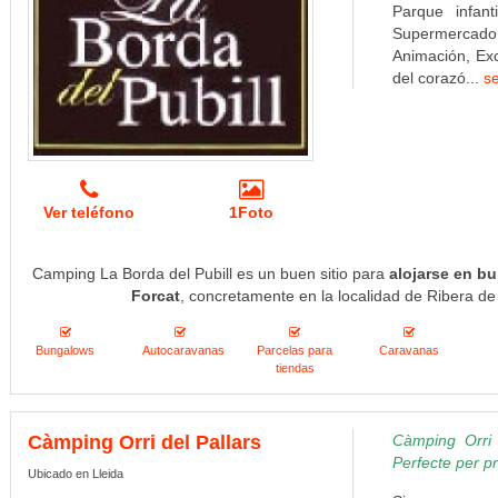
Parque infanti
Supermercado, 
Animación, Exc
del corazó...
s
Ver teléfono
1Foto
Camping La Borda del Pubill es un buen sitio para
alojarse en b
Forcat
, concretamente en la localidad de Ribera de
Bungalows
Autocaravanas
Parcelas para
Caravanas
tiendas
Càmping Orri del Pallars
Càmping Orri d
Perfecte per pr
Ubicado en Lleida