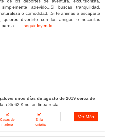
e de los deportes de aventura, excursionista,
simplemente atrevido...Si buscas tranquilidad,
a naturaleza o comodidad...Si te animas a escaparte
a, quieres divertirte con los amigos o necesitas
pareja... ...
seguir leyendo
galows unos días de agosto de 2019 cerca de
da a 35.62 Kms. en línea recta.
Ver Más
Casas de
En la
madera
montaña