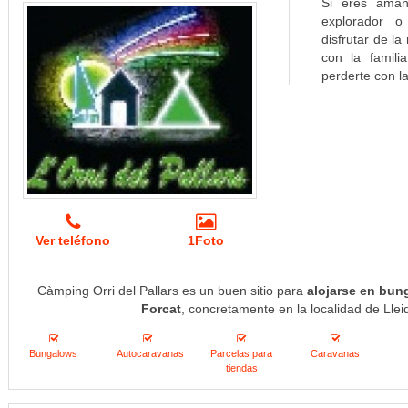
Si eres amant
explorador o 
disfrutar de l
con la famili
perderte con la 
Ver teléfono
1Foto
Càmping Orri del Pallars es un buen sitio para
alojarse en bun
Forcat
, concretamente en la localidad de Llei
Bungalows
Autocaravanas
Parcelas para
Caravanas
tiendas