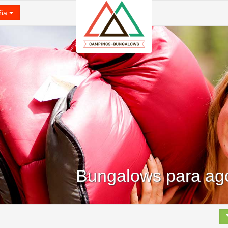
ña
Bungalows para ago