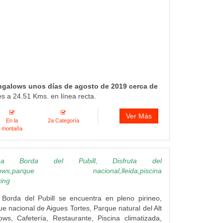
ngalows unos días de agosto de 2019 cerca de
es a 24.51 Kms. en línea recta.
Ver Más
En la
2a Categoría
montaña
a Borda del Pubill, Disfruta del
ngalows,parque nacional,lleida,piscina
ting
 Borda del Pubill se encuentra en pleno pirineo,
ue nacional de Aigues Tortes, Parque natural del Alt
ows, Cafetería, Restaurante, Piscina climatizada,