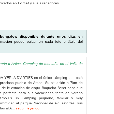
ubicados en
Forcat
y sus alrededores.
bungalow disponible durante unos días en
mación puede pulsar en cada foto o título del
erla d´Arties, Camping de montaña en el Valle de
A YERLA D'ARTIES es el único cámping que está
precioso pueblo de Arties. Su situación a 7km de
 de le estación de esquí Baqueira-Beret hace que
o perfecto para sus vacaciones tanto en verano
erno.Es un Cámping pequeño, familiar y muy
roximidad al parque Nacional de Aigüestortes, sus
adas al A...
seguir leyendo