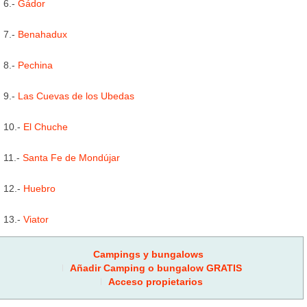
6.-
Gádor
7.-
Benahadux
8.-
Pechina
9.-
Las Cuevas de los Ubedas
10.-
El Chuche
11.-
Santa Fe de Mondújar
12.-
Huebro
13.-
Viator
Campings y bungalows
Añadir Camping o bungalow GRATIS
Acceso propietarios