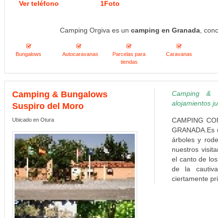
Ver teléfono
1Foto
Camping Orgiva es un
camping en Granada
, con
Bungalows
Autocaravanas
Parcelas para
Caravanas
tiendas
Camping & Bungalows
Camping & B
alojamientos j
Suspiro del Moro
CAMPING CO
Ubicado en Otura
GRANADA.Es un 
árboles y rode
nuestros visit
el canto de lo
de la cautiv
ciertamente pri