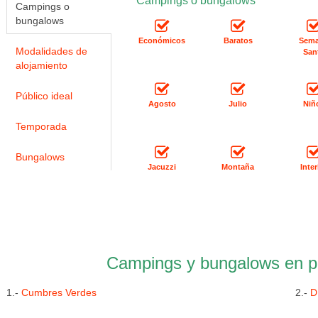
Campings o bungalows
Campings o
bungalows
Económicos
Baratos
Sem
Modalidades de
San
alojamiento
Público ideal
Agosto
Julio
Niñ
Temporada
Bungalows
Jacuzzi
Montaña
Inter
Campings y bungalows en p
1.-
Cumbres Verdes
2.-
D