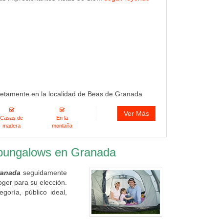
retamente en la localidad de Beas de Granada
Ver Más
Casas de
En la
madera
montaña
 bungalows en Granada
ranada
seguidamente
oger para su elección.
oría, público ideal,