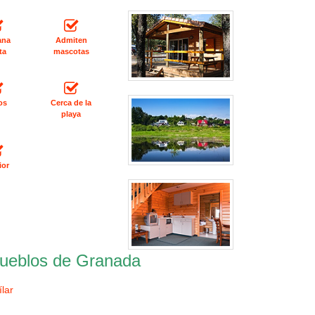
ana
Admiten
ta
mascotas
os
Cerca de la
playa
ior
ueblos de Granada
ílar