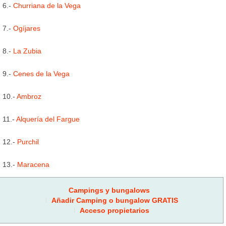
6.-
Churriana de la Vega
7.-
Ogíjares
8.-
La Zubia
9.-
Cenes de la Vega
10.-
Ambroz
11.-
Alquería del Fargue
12.-
Purchil
13.-
Maracena
Campings y bungalows
Añadir Camping o bungalow GRATIS
Acceso propietarios