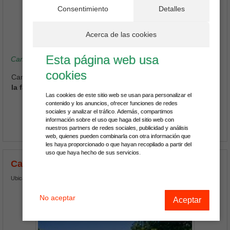
Consentimiento
Detalles
Ver teléfono
Acerca de las cookies
5 Fotos
Esta página web usa
Camping La Noguera, Vive la Natura
cookies
Camping La Noguera es un buen sitio para
ir de camping toda
la familia cerca de Sidamon
, concretamente en la localidad de
Las cookies de este sitio web se usan para personalizar el
Sant Llorenç de Montgai a 25.85 Kms. en línea recta.
contenido y los anuncios, ofrecer funciones de redes
sociales y analizar el tráfico. Además, compartimos
información sobre el uso que haga del sitio web con
Ver Más
nuestros partners de redes sociales, publicidad y análisis
web, quienes pueden combinarla con otra información que
les haya proporcionado o que hayan recopilado a partir del
uso que haya hecho de sus servicios.
Camping Montsant Park
Ubicado en Ulldemolins
No aceptar
Aceptar