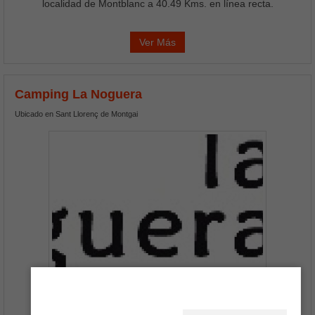
localidad de Montblanc a 40.49 Kms. en línea recta.
Ver Más
Camping La Noguera
Ubicado en Sant Llorenç de Montgai