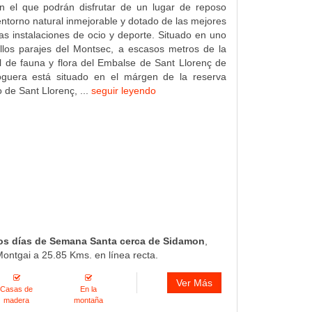
 el que podrán disfrutar de un lugar de reposo
 entorno natural inmejorable y dotado de las mejores
 instalaciones de ocio y deporte. Situado en uno
llos parajes del Montsec, a escasos metros de la
l de fauna y flora del Embalse de Sant Llorenç de
guera está situado en el márgen de la reserva
o de Sant Llorenç, ...
seguir leyendo
os días de Semana Santa cerca de Sidamon
,
ontgai a 25.85 Kms. en línea recta.
Ver Más
Casas de
En la
madera
montaña