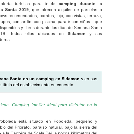
oferta turística para
ir de camping durante la
a Santa 2019
, que ofrecen alquiler de parcelas o
ows recomendados, baratos, lujo, con vistas, terraza,
upos, con jardín, con piscina, para ir con niños... que
disponibles y libres durante los días de Semana Santa
19. Todos ellos ubicados en
Sidamon
y sus
dores.
emana Santa en un camping en Sidamon
y en sus
título del establecimiento en concreto.
eda, Camping familiar ideal para disfrutar en la
oboleda está situado en Poboleda, pequeño y
lo del Priorato, paraíso natural, bajo la sierra del
o a la Cartoixa de Scala Dei, a pocos kilómetros del