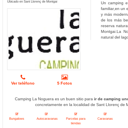
Ubicado en Sant Llorenç de Montgai
Un camping en
familiar,en un
y más modernas
de los más be
reserva natura
Montgai.La No
natural del lag
Ver teléfono
5 Fotos
Camping La Noguera es un buen sitio para
ir de camping un
concretamente en la localidad de Sant Llorenç de M
Bungalows
Autocaravanas
Parcelas para
Caravanas
tiendas