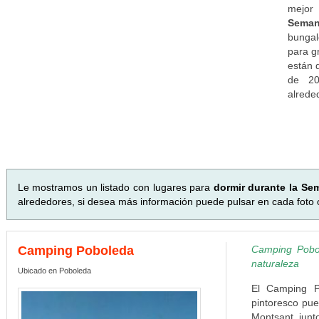
mejor 
Seman
bungal
para gr
están 
de 20
alrede
Le mostramos un listado con lugares para
dormir durante la S
alrededores, si desea más información puede pulsar en cada foto o 
Camping Poboleda
Camping Pobol
naturaleza
Ubicado en Poboleda
El Camping P
pintoresco pueb
Montsant, junt