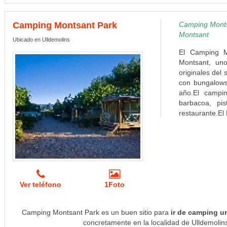
Camping Montsant Park
Camping Montsa
Montsant
Ubicado en Ulldemolins
El Camping M
Montsant, un
originales del
con bungalows
año.El campin
barbacoa, pis
restaurante.El
Ver teléfono
1Foto
Camping Montsant Park es un buen sitio para
ir de camping u
concretamente en la localidad de Ulldemolins