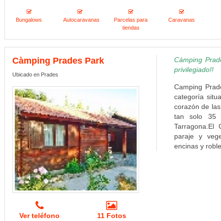
Bungalows
Autocaravanas
Parcelas para
Caravanas
tiendas
Càmping Prades Park
Càmping Prades
privilegiado!!
Ubicado en Prades
Camping Prade
categoría situ
corazón de las
tan solo 35
Tarragona.El
paraje y veg
encinas y roble
Ver teléfono
11 Fotos