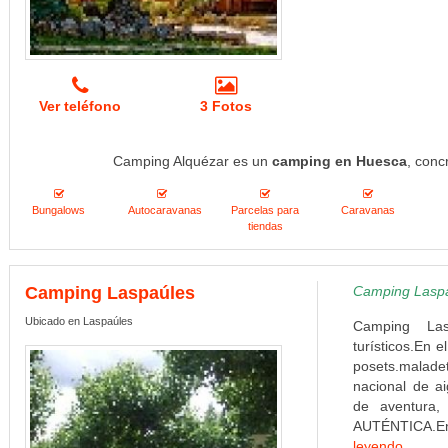
Ver teléfono
3 Fotos
Camping Alquézar es un
camping en Huesca
, conc
Bungalows
Autocaravanas
Parcelas para
Caravanas
tiendas
Camping Laspaúles
Camping Laspaú
Ubicado en Laspaúles
Camping Las
turísticos.En 
posets.maladet
nacional de ai
de aventura,
AUTÉNTICA.En 
leyendo