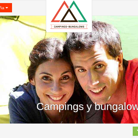
ña
Campings y bungalow