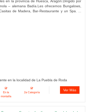
ales en la provincia de Huesca, Aragón.Dirigido por
panola – alemana Badía.Les ofrecemos Bungalows,
Casitas de Madera, Bar-Restaurante y un Spa. ...
ente en la localidad de La Puebla de Roda
Ver Más
En la
2a Categoría
montaña