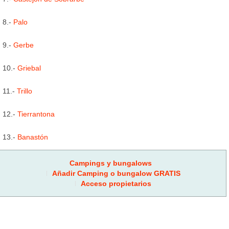
8.-
Palo
9.-
Gerbe
10.-
Griebal
11.-
Trillo
12.-
Tierrantona
13.-
Banastón
Campings y bungalows
Añadir Camping o bungalow GRATIS
Acceso propietarios