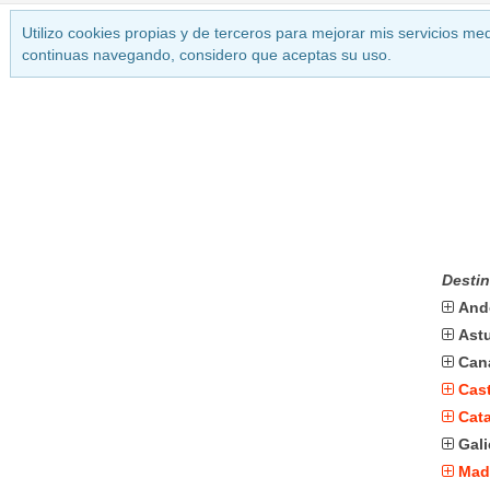
Utilizo cookies propias y de terceros para mejorar mis servicios med
continuas navegando, considero que aceptas su uso.
Destin
And
Astu
Can
Cast
Cat
Gali
Mad