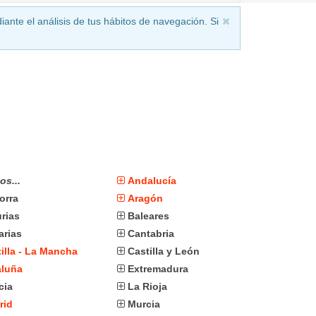
iante el análisis de tus hábitos de navegación. Si
os...
Andalucía
orra
Aragón
rias
Baleares
arias
Cantabria
illa - La Mancha
Castilla y León
aluña
Extremadura
cia
La Rioja
rid
Murcia