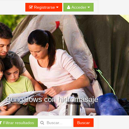
Registrarse
Acceder
Bungalows con hidromasaje
Filtrar resultados
Buscar