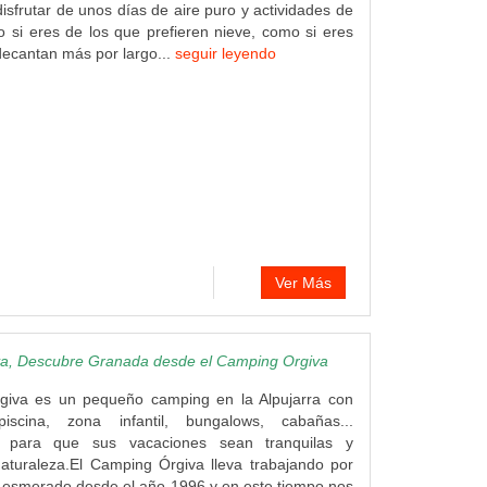
disfrutar de unos días de aire puro y actividades de
 si eres de los que prefieren nieve, como si eres
decantan más por largo...
seguir leyendo
Ver Más
a, Descubre Granada desde el Camping Orgiva
giva es un pequeño camping en la Alpujarra con
piscina, zona infantil, bungalows, cabañas...
o para que sus vacaciones sean tranquilas y
aturaleza.El Camping Órgiva lleva trabajando por
o esmerado desde el año 1996 y en este tiempo nos