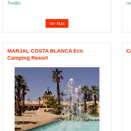
Tod@s
re
Ver Más
MARJAL COSTA BLANCA Eco
C
Camping Resort