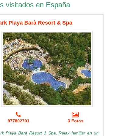
 visitados en España
ark Playa Barà Resort & Spa
977802701
3 Fotos
rk Playa Barà Resort & Spa, Relax familiar en un