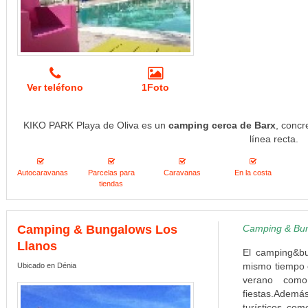
Ver teléfono
1Foto
KIKO PARK Playa de Oliva es un
camping cerca de Barx
, concr
línea recta.
Autocaravanas
Parcelas para
Caravanas
En la costa
tiendas
Camping & Bungalows Los
Camping & Bung
Llanos
El camping&bu
mismo tiempo e
Ubicado en Dénia
verano como
fiestas.Ademá
turísticos com