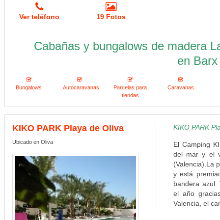
Ver teléfono
19 Fotos
Cabañas y bungalows de madera La
en Barx
Bungalows
Autocaravanas
Parcelas para
Caravanas
tiendas
KIKO PARK Playa de Oliva
KIKO PARK Play
Ubicado en Oliva
El Camping KI
del mar y el 
(Valencia).La 
y está premiad
bandera azul. 
el año gracia
Valencia, el ca