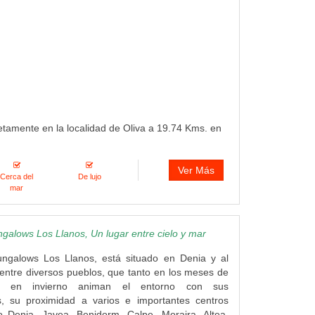
etamente en la localidad de Oliva a 19.74 Kms. en
Ver Más
Cerca del
De lujo
mar
alows Los Llanos, Un lugar entre cielo y mar
ngalows Los Llanos, está situado en Denia y al
ntre diversos pueblos, que tanto en los meses de
 en invierno animan el entorno con sus
s, su proximidad a varios e importantes centros
o Denia, Javea, Benidorm, Calpe, Moraira, Altea,