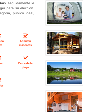
Barx
seguidamente le
ger para su elección.
oría, público ideal,
ana
Admiten
ta
mascotas
os
Cerca de la
playa
ior