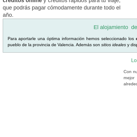
créditos online
y créditos rápidos para tu viaje,
que podrás pagar cómodamente durante todo el
año.
El alojamiento
de
Para aportarle una óptima información hemos seleccionado los
pueblo de la provincia de Valencia. Además son
sitios ideales
y di
Lo
Con nu
mejor 
alrede