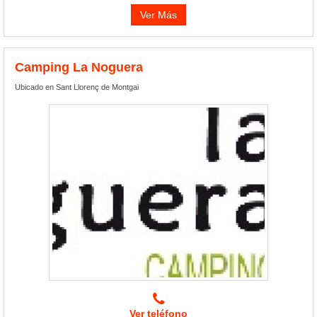
Ver Más
Camping La Noguera
Ubicado en Sant Llorenç de Montgai
Ver teléfono