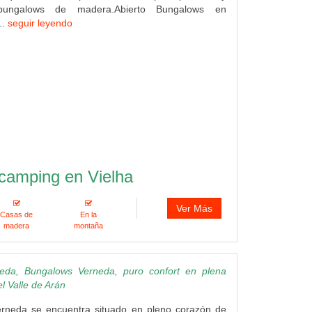
bungalows de madera.Abierto Bungalows en
..
seguir leyendo
camping en Vielha
Ver Más
Casas de
En la
madera
montaña
eda, Bungalows Verneda, puro confort en plena
l Valle de Arán
rneda se encuentra situado en pleno corazón de