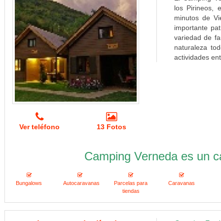
los Pirineos, 
minutos de Vi
importante pat
variedad de fau
naturaleza to
actividades ent
Ver teléfono
13 Fotos
Camping Verneda es un c
Bungalows
Autocaravanas
Parcelas para
Caravanas
tiendas