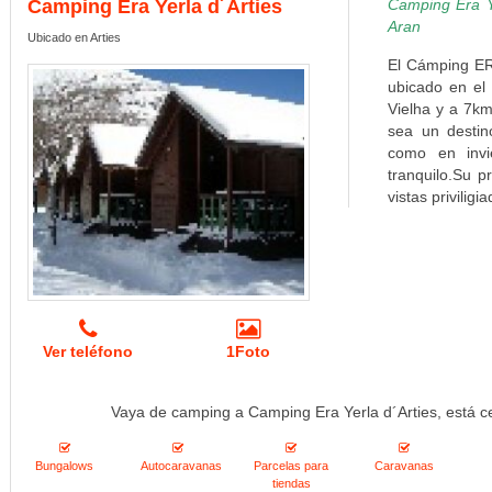
Camping Era Yerla d´Arties
Camping Era Y
Aran
Ubicado en Arties
El Cámping ER
ubicado en el 
Vielha y a 7km
sea un destin
como en invi
tranquilo.Su p
vistas priviligi
Ver teléfono
1Foto
Vaya de camping a Camping Era Yerla d´Arties, está c
Bungalows
Autocaravanas
Parcelas para
Caravanas
tiendas