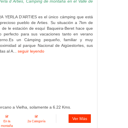
erla d´Arties, Camping de montaña en el Valle de
A YERLA D'ARTIES es el único cámping que está
precioso pueblo de Arties. Su situación a 7km de
 de le estación de esquí Baqueira-Beret hace que
o perfecto para sus vacaciones tanto en verano
erno.Es un Cámping pequeño, familiar y muy
roximidad al parque Nacional de Aigüestortes, sus
adas al A...
seguir leyendo
ercano a Vielha, solamente a 6.22 Kms.
Ver Más
En la
2a Categoría
montaña