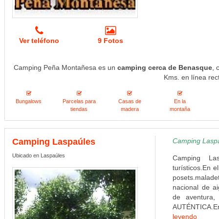
Ver teléfono
9 Fotos
Camping Peña Montañesa es un
camping cerca de Benasque
, 
Kms. en línea rec
Bungalows
Parcelas para
Casas de
En la
tiendas
madera
montaña
Camping Laspaúles
Camping Laspaú
Ubicado en Laspaúles
Camping Las
turísticos.En 
posets.maladet
nacional de ai
de aventura,
AUTÉNTICA.En 
leyendo