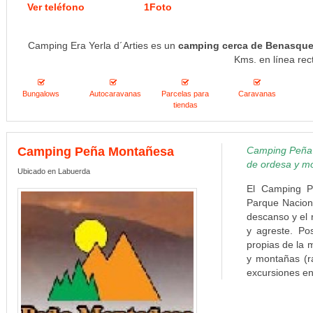
Ver teléfono
1Foto
Camping Era Yerla d´Arties es un
camping cerca de Benasqu
Kms. en línea rec
Bungalows
Autocaravanas
Parcelas para
Caravanas
tiendas
Camping Peña Montañesa
Camping Peña M
de ordesa y m
Ubicado en Labuerda
El Camping P
Parque Naciona
descanso y el 
y agreste. Pos
propias de la 
y montañas (ra
excursiones en