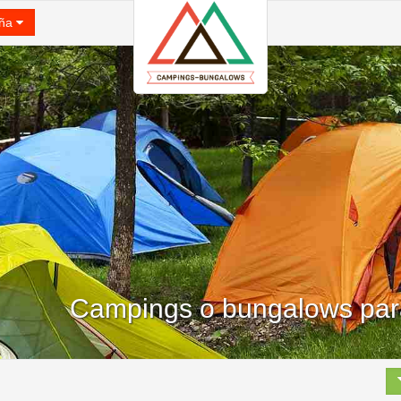
ña
Campings o bungalows par