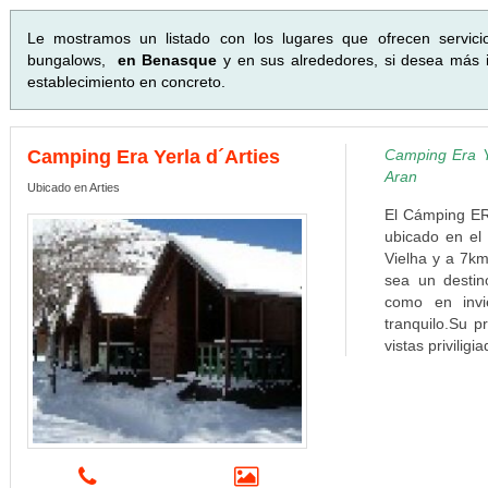
Le mostramos un listado con los lugares que ofrecen servici
bungalows,
en Benasque
y en sus alrededores, si desea más i
establecimiento en concreto.
Camping Era Yerla d´Arties
Camping Era Y
Aran
Ubicado en Arties
El Cámping ER
ubicado en el 
Vielha y a 7km
sea un destin
como en invi
tranquilo.Su p
vistas priviligi