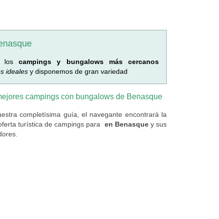
enasque
o los
campings y bungalows más cercanos
os ideales
y disponemos de gran variedad
mejores campings con bungalows de Benasque
estra completísima guía, el navegante encontrará la
oferta turística de campings
para
en Benasque
y sus
dores.