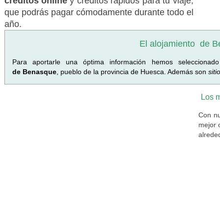
créditos online
y créditos rápidos para tu viaje,
que podrás pagar cómodamente durante todo el
año.
El alojamiento
de B
Para aportarle una óptima información hemos seleccionad
de Benasque
, pueblo de la provincia de Huesca. Además son
siti
Los 
Con nu
mejor 
alrede