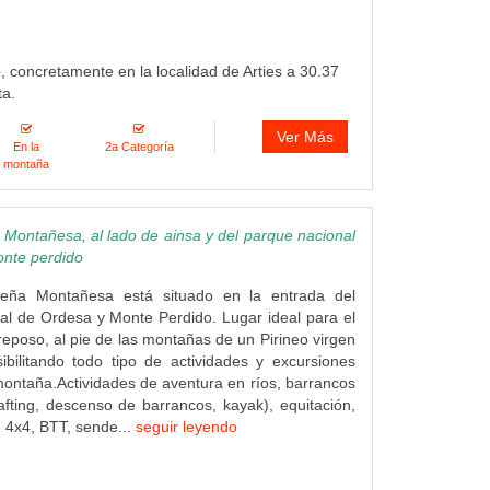
e
, concretamente en la localidad de Arties a 30.37
ta.
Ver Más
En la
2a Categoría
montaña
ontañesa, al lado de ainsa y del parque nacional
onte perdido
eña Montañesa está situado en la entrada del
l de Ordesa y Monte Perdido. Lugar ideal para el
reposo, al pie de las montañas de un Pirineo virgen
ibilitando todo tipo de actividades y excursiones
montaña.Actividades de aventura en ríos, barrancos
fting, descenso de barrancos, kayak), equitación,
 4x4, BTT, sende...
seguir leyendo