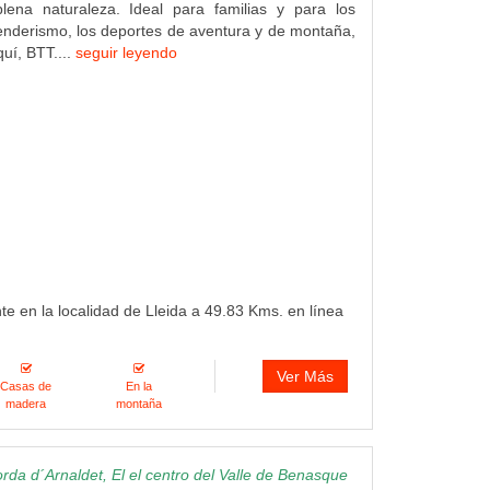
lena naturaleza. Ideal para familias y para los
nderismo, los deportes de aventura y de montaña,
quí, BTT....
seguir leyendo
te en la localidad de Lleida a 49.83 Kms. en línea
Ver Más
Casas de
En la
madera
montaña
da d´Arnaldet, El el centro del Valle de Benasque