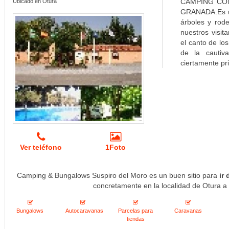
CAMPING CO
Ubicado en Otura
GRANADA.Es un 
árboles y rode
nuestros visit
el canto de lo
de la cautiv
ciertamente pri
Ver teléfono
1Foto
Camping & Bungalows Suspiro del Moro es un buen sitio para
ir
concretamente en la localidad de Otura a 
Bungalows
Autocaravanas
Parcelas para
Caravanas
tiendas