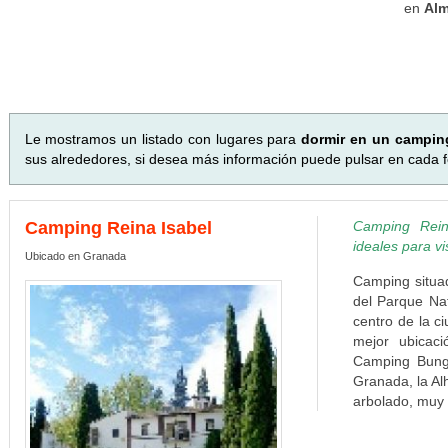
en
Al
Le mostramos un listado con lugares para
dormir en un camping
sus alrededores, si desea más información puede pulsar en cada fot
Camping Reina Isabel
Camping Rein
ideales para v
Ubicado en Granada
Camping situa
del Parque Nat
centro de la c
mejor ubicac
Camping Bunga
Granada, la Al
arbolado, muy t