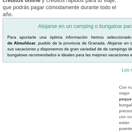
créditos online
y créditos rápidos para tu viaje,
que podrás pagar cómodamente durante todo el
año.
Alojarse en un camping o bungalow par
Para aportarle una óptima información hemos seleccionad
de Almuñécar
, pueblo de la provincia de Granada.
Alojarse en 
sus vacaciones y disponemos de gran variedad de de campings i
bungalows recomendados e ideales para las mejores vacaciones 
Los 
Con nu
mejor
pequeñ
bungal
precios
con col
están 
puent