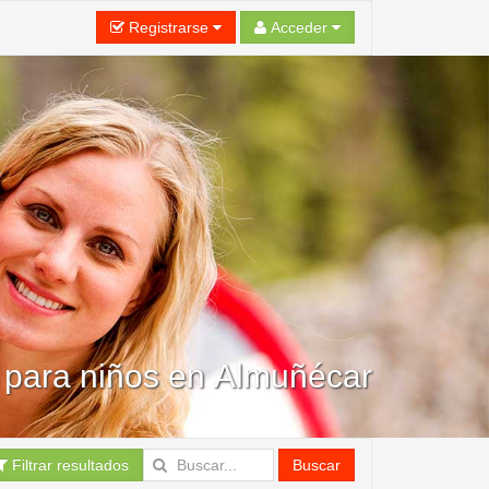
Registrarse
Acceder
para niños en Almuñécar
Filtrar resultados
Buscar