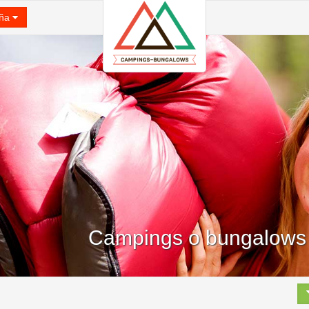
ña
Campings o bungalows 