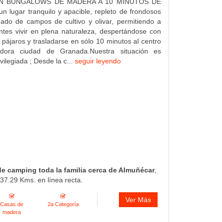
N BUNGALOWS DE MADERA A 10 MINUTOS DE
lugar tranquilo y apacible, repleto de frondosos
ado de campos de cultivo y olivar, permitiendo a
antes vivir en plena naturaleza, despertándose con
s pájaros y trasladarse en sólo 10 minutos al centro
adora ciudad de Granada.Nuestra situación es
vilegiada ; Desde la c...
seguir leyendo
 de camping toda la familia cerca de Almuñécar
,
37.29 Kms. en línea recta.
Ver Más
Casas de
2a Categoría
madera