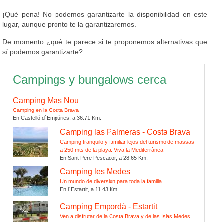
¡Qué pena! No podemos garantizarte la disponibilidad en este
lugar, aunque pronto te la garantizaremos.
De momento ¿qué te parece si te proponemos alternativas que
sí podemos garantizarte?
Campings y bungalows cerca
Camping Mas Nou
Camping en la Costa Brava
En Castelló d´Empúries, a 36.71 Km.
Camping las Palmeras - Costa Brava
Camping tranquilo y familiar lejos del turismo de massas
a 250 mts de la playa. Viva la Mediterrànea
En Sant Pere Pescador, a 28.65 Km.
Camping les Medes
Un mundo de diversión para toda la familia
En l´Estartit, a 11.43 Km.
Camping Empordà - Estartit
Ven a disfrutar de la Costa Brava y de las Islas Medes