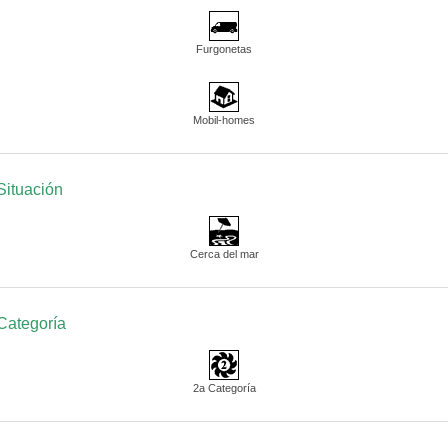
Furgonetas
Mobil-homes
Situación
Cerca del mar
Categoría
2a Categoría