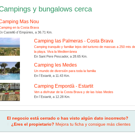
Campings y bungalows cerca
Camping Mas Nou
Camping en la Costa Brava
En Castelló d´Empúries, a 36.71 Km.
Camping las Palmeras - Costa Brava
Camping tranquilo y familiar lejos del turismo de massas a 250 mts d
la playa. Viva la Mediterrànea
En Sant Pere Pescador, a 28.65 Km.
Camping les Medes
Un mundo de diversión para toda la familia
En l´Estartit, a 11.43 Km.
Camping Empordà - Estartit
Ven a disfrutar de la Costa Brava y de las Islas Medes
En l´Estartit, a 12.28 Km.
El negocio está cerrado o has visto algún dato incorrecto?
¿Eres el propietario?
Mejora tu ficha y consigue más clientes