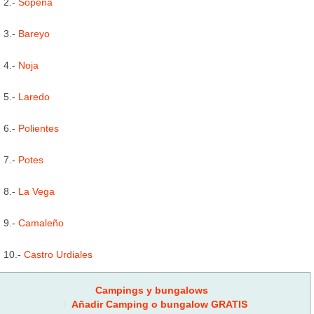
2.-
Sopeña
3.-
Bareyo
4.-
Noja
5.-
Laredo
6.-
Polientes
7.-
Potes
8.-
La Vega
9.-
Camaleño
10.-
Castro Urdiales
Campings y bungalows
Añadir Camping o bungalow GRATIS