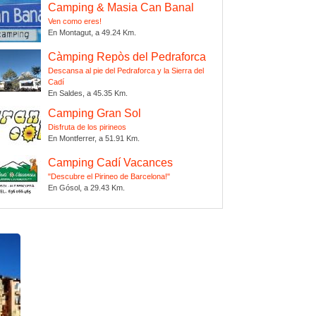
Camping & Masia Can Banal
Ven como eres!
En Montagut, a 49.24 Km.
Càmping Repòs del Pedraforca
Descansa al pie del Pedraforca y la Sierra del
Cadí
En Saldes, a 45.35 Km.
Camping Gran Sol
Disfruta de los pirineos
En Montferrer, a 51.91 Km.
Camping Cadí Vacances
"Descubre el Pirineo de Barcelona!"
En Gósol, a 29.43 Km.