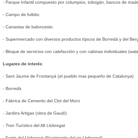
- Parque Infantil compuesto por columpios, tobogán, bancos de mader
- Campo de futbito.
- Canastas de baloncesto.
- Supermercado con diversos productos típicos de Borredá y del Ber
- Bloque de servicios con calefacción y con cabinas individuales (wat
Lugares de interés
:
- Sant Jaume de Frontanyà (el pueblo mas pequeño de Catalunya)
- Borredà
- Fábrica de Cemento del Clot del Moro
- Jardins Artigas (obra de Gaudí)
- Tren Turístico del Alt Llobregat
- Fonts del Llobregat (Nacimiento del rio Llobregat)