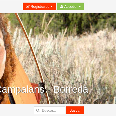
Registrarse
Acceder
ampalans - Borredà
Buscar