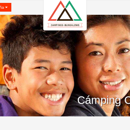
ña
Cámping C