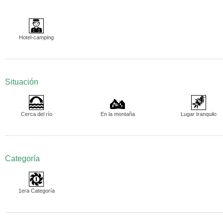
Hotel-camping
Situación
Cerca del río
En la montaña
Lugar tranquilo
Categoría
1era Categoría