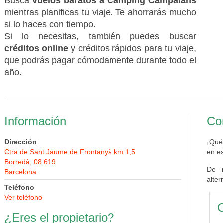
Busca
vuelos baratos a Cámping Campalans
mientras planificas tu viaje. Te ahorrarás mucho
si lo haces con tiempo.
Si lo necesitas, también puedes buscar
créditos online
y créditos rápidos para tu viaje,
que podrás pagar cómodamente durante todo el
año.
Información
Con
Dirección
¡Qué
Ctra de Sant Jaume de Frontanyà km 1,5
en es
Borredà, 08.619
De 
Barcelona
alter
Teléfono
Ver teléfono
C
¿Eres el propietario?