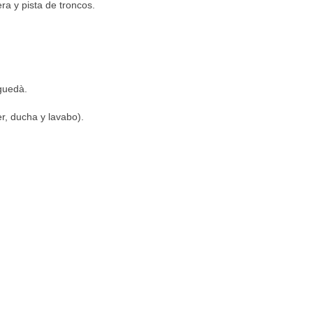
a y pista de troncos.
guedà.
er, ducha y lavabo).