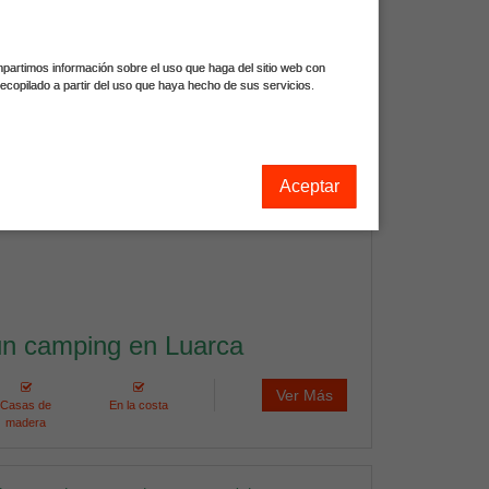
co de España.Camping Taurán Agroturismo ofrece
 cabañas de madera.Servicios:Café - bar.
rvicio.Sala de lectura y juegos. Internet.Servicios
ompartimos información sobre el uso que haga del sitio web con
on agua caliente general gratis en todas las
ecopilado a partir del uso que haya hecho de sus servicios.
Servicio autocaravanas. Tomas de ...
seguir leyendo
Aceptar
un camping en Luarca
Ver Más
Casas de
En la costa
madera