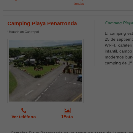
tiendas
Camping Playa Penarronda
Camping Playa 
Ubicado en Castropol
El camping es
25 de septiemb
WI-FI, cafete
infantil, campo
modernos bung
camping de 1ª 
Ver teléfono
1Foto