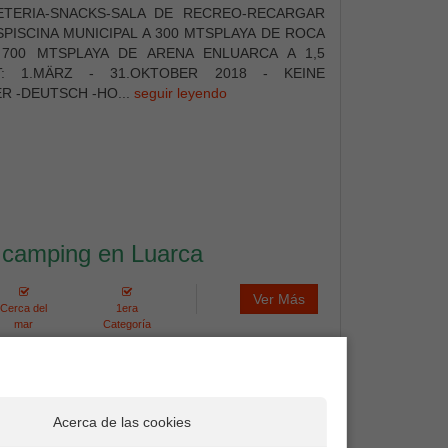
ETERIA-SNACKS-SALA DE RECREO-RECARGAR
SPISCINA MUNICIPAL A 300 MTSPLAYA DE ROCA
 700 MTSPLAYA DE ARENA ENLUARCA A 1,5
T: 1.MÄRZ - 31.OKTOBER 2018 - KEINE
 -DEUTSCH -HO...
seguir leyendo
 camping en Luarca
Ver Más
Cerca del
1era
mar
Categoría
a de Taurán, bungalows/camping sobre el mar
Acerca de las cookies
án Agroturismo pertenece a la Red de Turismo