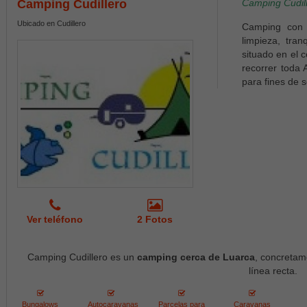
Camping Cudillero
Camping Cudill
Ubicado en Cudillero
Camping con s
limpieza, tra
situado en el 
recorrer toda 
para fines de 
Ver teléfono
2 Fotos
Camping Cudillero es un
camping cerca de Luarca
, concretam
línea recta.
Bungalows
Autocaravanas
Parcelas para
Caravanas