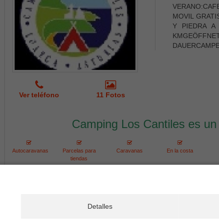
VERANO:CAF
MOVIL GRATI
Y PIEDRA A
KMGEÖFFNE
DAUERCAMPER
Ver teléfono
11 Fotos
Camping Los Cantiles es un
Autocaravanas
Parcelas para
Caravanas
En la costa
tiendas
Camping Playa de Taurán
Camping Play
Cantábrico
Ubicado en Luarca
Detalles
Camping Taur