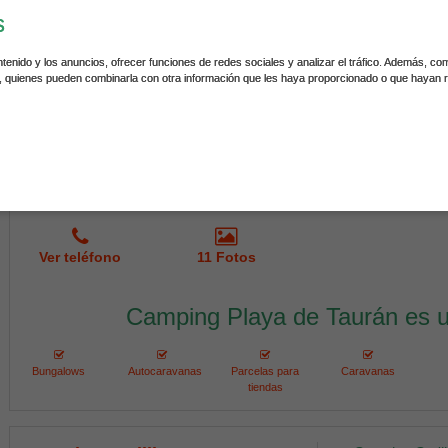
Rural Ecológi
s
Bungalows y
Comedor.Autose
ntenido y los anuncios, ofrecer funciones de redes sociales y analizar el tráfico. Además, c
higiénicos c
b, quienes pueden combinarla con otra información que les haya proporcionado o que hayan r
instalaciones.
Ver teléfono
11 Fotos
Camping Playa de Taurán es 
Bungalows
Autocaravanas
Parcelas para
Caravanas
tiendas