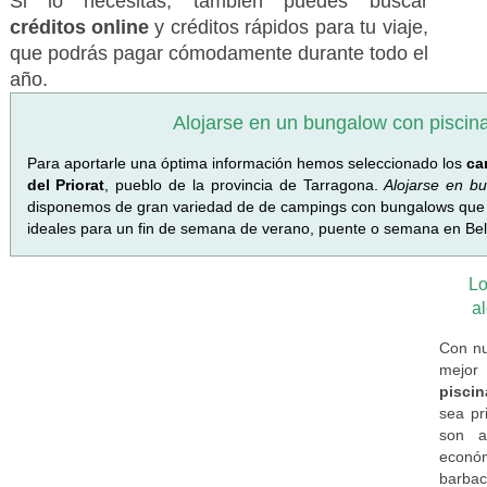
Si lo necesitas, también puedes buscar
créditos online
y créditos rápidos para tu viaje,
que podrás pagar cómodamente durante todo el
año.
Alojarse en un bungalow con piscina
Para aportarle una óptima información hemos seleccionado los
ca
del Priorat
, pueblo de la provincia de Tarragona.
Alojarse en b
disponemos de gran variedad de de campings con bungalows que di
ideales para un fin de semana de verano, puente o semana en Bell
Lo
a
Con nu
mejor 
piscin
sea pr
son a
económ
barbac