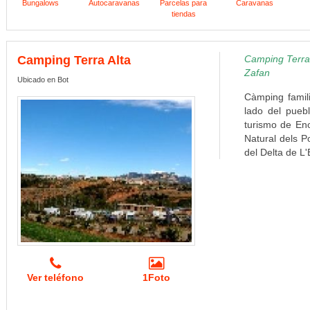
Bungalows
Autocaravanas
Parcelas para
Caravanas
tiendas
Camping Terra Alta
Camping Terra 
Zafan
Ubicado en Bot
Càmping famili
lado del pueb
turismo de En
Natural dels P
del Delta de L'
Ver teléfono
1Foto