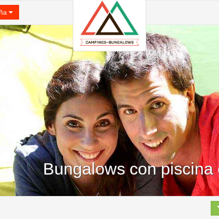
ña
Bungalows con piscina e