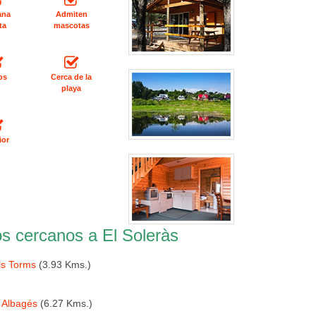
ana
Admiten
ta
mascotas
os
Cerca de la
playa
ior
s cercanos a El Soleràs
ls Torms
(3.93 Kms.)
´Albagés
(6.27 Kms.)