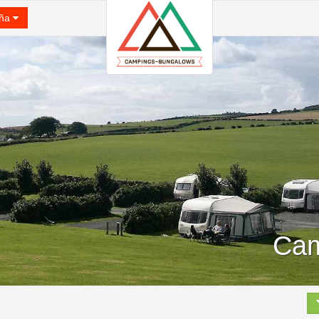
ña
Cam