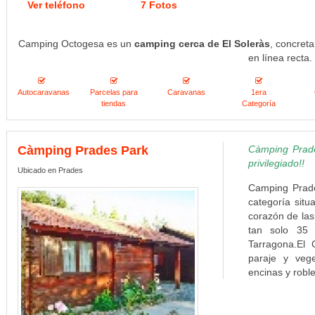
Ver teléfono
7 Fotos
Camping Octogesa es un
camping cerca de El Soleràs
, concret
en línea recta.
Autocaravanas
Parcelas para
Caravanas
1era
tiendas
Categoría
Càmping Prades Park
Càmping Prades
privilegiado!!
Ubicado en Prades
Camping Prade
categoría situ
corazón de las
tan solo 35
Tarragona.El
paraje y veg
encinas y roble