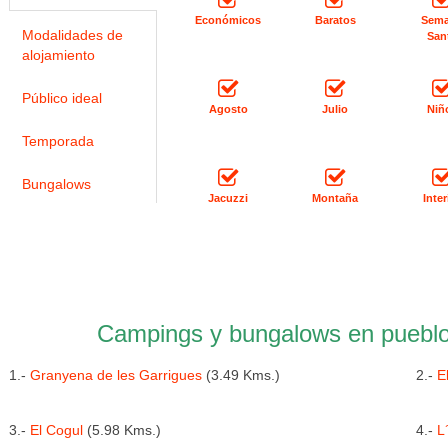
Económicos
Baratos
Sem
Modalidades de
San
alojamiento
Público ideal
Agosto
Julio
Niñ
Temporada
Bungalows
Jacuzzi
Montaña
Inter
Campings y bungalows en pueblo
1.-
Granyena de les Garrigues
(3.49 Kms.)
2.-
E
3.-
El Cogul
(5.98 Kms.)
4.-
L