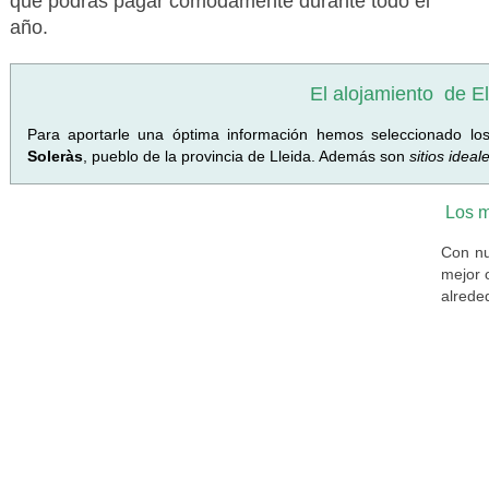
que podrás pagar cómodamente durante todo el
año.
El alojamiento
de El
Para aportarle una óptima información hemos seleccionado l
Soleràs
, pueblo de la provincia de Lleida. Además son
sitios ideal
Los m
Con nu
mejor 
alrede