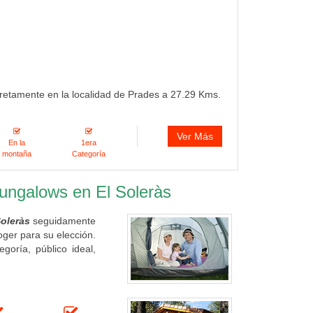
cretamente en la localidad de Prades a 27.29 Kms.
Ver Más
En la
1era
montaña
Categoría
bungalows en El Soleràs
oleràs
seguidamente
oger para su elección.
oría, público ideal,