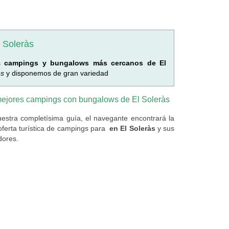
 Soleràs
os
campings y bungalows más cercanos de El
es
y disponemos de gran variedad
ejores campings con bungalows de El Soleràs
estra completísima guía, el navegante encontrará la
oferta turística de campings
para
en El Soleràs
y sus
dores.